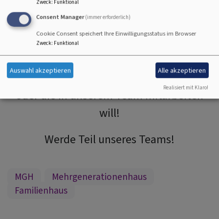
Zweck
:
Funktional
Consent Manager
(immer erforderlich)
Cookie Consent speichert Ihre Einwilligungsstatus im Browser
Zweck
:
Funktional
Auswahl akzeptieren
Alle akzeptieren
Wir freuen uns über jeden und jede, der
Realisiert mit Klaro!
oder die in unserem Team mitarbeiten
will!
Werde Teil unseres Teams!
MGH
Mehrgenerationenhaus
Familienhaus