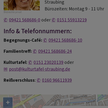
Straubing
Bürozeiten: Montag 9 - 11 Uhr
Bildrechte
privat
09421 568686-0
oder
0151 55913219
Info & Telefonnummern:
Begegnungs-Café:
09421 568686-10
Familientreff:
09421 568686-24
Kulturtafel
:
0151 23020139
oder
post@kulturtafel-straubing.de
Reißverschluss
:
0160 96611939
+