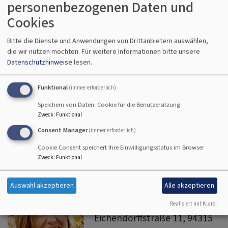
personenbezogenen Daten und
Cookies
ANGEBOTE IM FAMILIENHAUS
Bitte die Dienste und Anwendungen von Drittanbietern auswählen,
die wir nutzen möchten.
Für weitere Informationen bitte unsere
Datenschutzhinweise
lesen.
Funktional
(immer erforderlich)
Speichern von Daten: Cookie für die Benutzersitzung
Zweck
:
Funktional
Consent Manager
(immer erforderlich)
Cookie Consent speichert Ihre Einwilligungsstatus im Browser
Zweck
:
Funktional
Melanie Dullinger
Auswahl akzeptieren
Alle akzeptieren
Einrichtungsleitung
Realisiert mit Klaro!
Eichendorffstraße 11, 94315