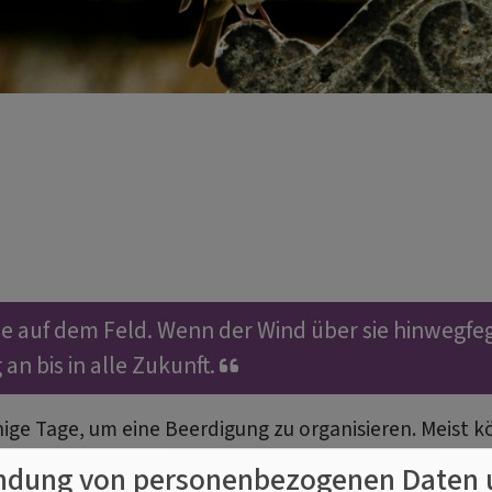
 auf dem Feld. Wenn der Wind über sie hinwegfegt,
an bis in alle Zukunft.
ige Tage, um eine Beerdigung zu organisieren. Meist k
der Trauer trifft die Angehörigen oft erst nach der Beer
dung von personenbezogenen Daten 
ie da auf dem gesamten Weg des Abschieds.