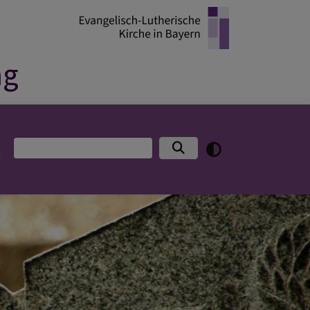
ng
Suche
“