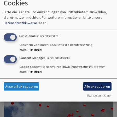
Cookies
Bitte die Dienste und Anwendungen von Drittanbietern auswählen,
die wir nutzen möchten.
Für weitere Informationen bitte unsere
Datenschutzhinweise
lesen.
Funktional
(immer erforderlich)
Speichern von Daten: Cookie für die Benutzersitzung
Der Konfirmandenkurs Mit dem Konfirmandenkurs
Zweck
:
Funktional
bereiten sich junge Menschen auf ihre
Consent Manager
(immer erforderlich)
Konfirmation vor. Damit bestätigen (lateinisch:
Cookie Consent speichert Ihre Einwilligungsstatus im Browser
firmare) sie ihre Taufe, zu der sie als Kleinkind ja
Zweck
:
Funktional
noch nicht
Auswahl akzeptieren
Alle akzeptieren
TRAUUNG
Realisiert mit Klaro!