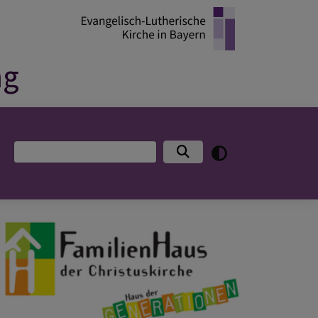
ng
Suche
“